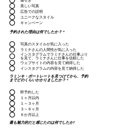
値引き
美しい写真
広告での説明
ユニークなスタイル
キャンペーン
予約された理由は何でしたか？
*
写真のスタイルが気に入った
ラミナさんの人間性が気に入った
インスタグラムでラミナさんの仕事ぶり
を見て、ラミナさんに仕事を信頼した
ウェブサイトの内容を見て納得した
インスタグラムの内容を見て納得した
ラミンキ・ポートレートを見つけてから、予約
までどのくらいかかりましたか？
*
即予約した
１ヶ月以内
１～３ヶ月
３～６ヶ月
６か月以上
最も魅力的だと感じたのは何でしたか?