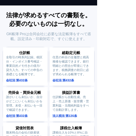
法律が求めるすべての書類を。
必要のないものは一切なし。
GK帳簿 Proは合同会社に必要な法定帳簿をすべて搭
載。設定済み・印刷対応で、すぐに使えます。
仕訳帳
総勘定元帳
全取引の時系列記録。税区
任意の科目の全履歴と残高
分・インボイス番号検証・
推移を確認できます。銀行
事業目的メモ付きの借方/
明細との照合が即座にでき
貸方入力。すべての申告の
ます。税務調査の初日に必
基礎となる帳簿です。
ず求められる帳簿です。
会社法 第432条
会社法 第432条
売掛金・買掛金元帳
損益計算書
誰がいくら未払いか、自分
仕訳帳から自動生成。売
がどこにいくら未払いかを
上・売上原価・販管費・営
管理。未収・未払いを一目
業利益・当期純利益をすべ
で確認できます。
て自動計算します。
会社法 第432条
法人税法 第126条
貸借対照表
課税仕入帳簿
期末時点の会社の財産状
課税仕入を10%と8%に自