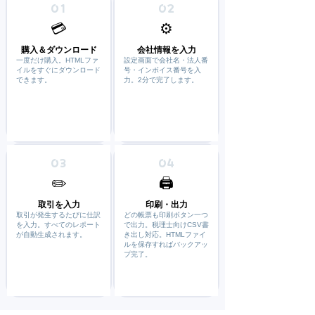
01
02
💳
⚙️
購入＆ダウンロード
会社情報を入力
一度だけ購入。HTMLファ
設定画面で会社名・法人番
イルをすぐにダウンロード
号・インボイス番号を入
できます。
力。2分で完了します。
03
04
✏️
🖨️
取引を入力
印刷・出力
取引が発生するたびに仕訳
どの帳票も印刷ボタン一つ
を入力。すべてのレポート
で出力。税理士向けCSV書
が自動生成されます。
き出し対応。HTMLファイ
ルを保存すればバックアッ
プ完了。