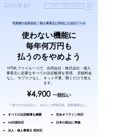
RAMINKI
ご予約・お問い合わせ
写真家の合同会社・個人事業主に特化した会計ツール
使わない機能に
毎年何万円も
払うのをやめよう
HTMLファイル一つで、合同会社・株式会社・個人
事業主に必要なすべての法定帳簿を管理。 月額料金
なし、サブスクなし、ネット不要。開くだけで使え
ます。
¥4,900
一括払い
一度だけのお支払い。永久にご利用可能。更新費用なし。
● すべての法定帳簿を網羅
● 完全オフライン対応
● A4印刷対応
● 日本の税法に準拠
● 法人・個人事業主 両対応