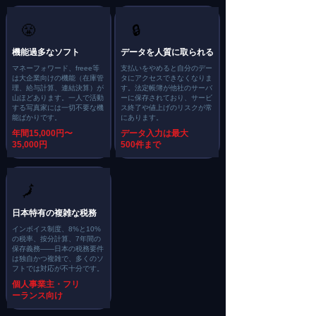
😤
🔒
機能過多なソフト
データを人質に取られる
マネーフォワード、freee等
支払いをやめると自分のデー
は大企業向けの機能（在庫管
タにアクセスできなくなりま
理、給与計算、連結決算）が
す。法定帳簿が他社のサーバ
山ほどあります。一人で活動
ーに保存されており、サービ
する写真家には一切不要な機
ス終了や値上げのリスクが常
能ばかりです。
にあります。
年間15,000円〜
データ入力は最大
35,000円
500件まで
🗾
日本特有の複雑な税務
インボイス制度、8%と10%
の税率、按分計算、7年間の
保存義務——日本の税務要件
は独自かつ複雑で、多くのソ
フトでは対応が不十分です。
個人事業主・フリ
ーランス向け