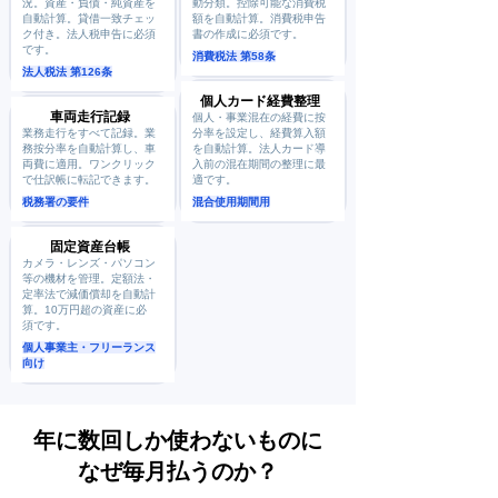
況。資産・負債・純資産を
動分類。控除可能な消費税
自動計算。貸借一致チェッ
額を自動計算。消費税申告
ク付き。法人税申告に必須
書の作成に必須です。
です。
消費税法 第58条
法人税法 第126条
個人カード経費整理
車両走行記録
個人・事業混在の経費に按
業務走行をすべて記録。業
分率を設定し、経費算入額
務按分率を自動計算し、車
を自動計算。法人カード導
両費に適用。ワンクリック
入前の混在期間の整理に最
で仕訳帳に転記できます。
適です。
税務署の要件
混合使用期間用
固定資産台帳
カメラ・レンズ・パソコン
等の機材を管理。定額法・
定率法で減価償却を自動計
算。10万円超の資産に必
須です。
個人事業主・フリーランス
向け
年に数回しか使わないものに
なぜ毎月払うのか？