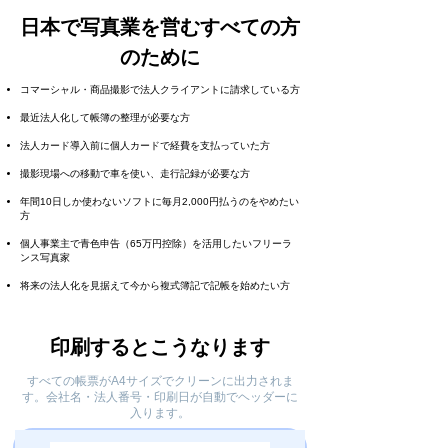
日本で写真業を営むすべての方
のために
コマーシャル・商品撮影で法人クライアントに請求している方
最近法人化して帳簿の整理が必要な方
法人カード導入前に個人カードで経費を支払っていた方
撮影現場への移動で車を使い、走行記録が必要な方
年間10日しか使わないソフトに毎月2,000円払うのをやめたい
方
個人事業主で青色申告（65万円控除）を活用したいフリーラ
ンス写真家
将来の法人化を見据えて今から複式簿記で記帳を始めたい方
印刷するとこうなります
すべての帳票がA4サイズでクリーンに出力されま
す。会社名・法人番号・印刷日が自動でヘッダーに
入ります。