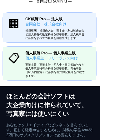
― 合同会社RAMINKI ―
GK帳簿 Pro — 法人版
🏢
合同会社・株式会社向け
役員報酬・役員借入金・資本金・利益剰余金な
ど法人特有の勘定科目を標準搭載。法人税申告
に必要なすべての帳票を自動生成します。
個人帳簿 Pro — 個人事業主版
📋
個人事業主・フリーランス向け
事業主貸・事業主借・元入金・専従者給与など
個人事業主特有の科目を標準搭載。青色申告
（65万円控除）に必要な複式簿記帳簿を作成で
きます。
ほとんどの会計ソフトは
大企業向けに作られていて、
写真家には使いにくい
あなたはクリエイティブなビジネスを営んでいま
す。正しく確定申告するために、財務の学位や年間
2万円のサブスクリプションは必要ありません。